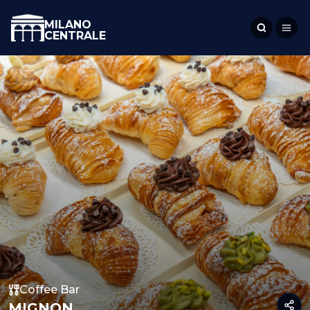
MILANO
CENTRALE
Coffee Bar
MIGNON