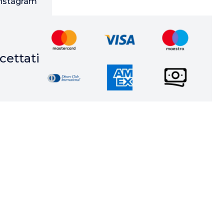
nstagram
ettati