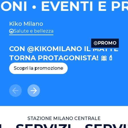
ONI
EVENTI E P
Kiko Milano
Salute e bellezza
PROMO
CON @KIKOMILANO IL MATTE
TORNA PROTAGONISTA! 🎀💄
Scopri la promozione
STAZIONE MILANO CENTRALE