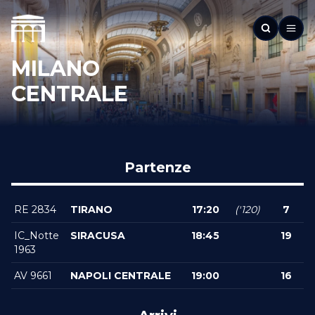
MILANO
CENTRALE
Partenze
RE 2834
TIRANO
17:20
('120)
7
IC_Notte
SIRACUSA
18:45
19
1963
AV 9661
NAPOLI CENTRALE
19:00
16