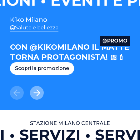
ONI
EVENTI E P
Kiko Milano
Salute e bellezza
PROMO
CON @KIKOMILANO IL MATTE
TORNA PROTAGONISTA! 🎀💄
Scopri la promozione
STAZIONE MILANO CENTRALE
I
SERVIZI
SERVI