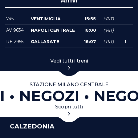
Arrivi
745
VENTIMIGLIA
15:55
('RIT)
AV 9634
NAPOLI CENTRALE
16:00
('RIT)
RE 2955
GALLARATE
16:07
('RIT)
1
Vedi tutti i treni
STAZIONE MILANO CENTRALE
I
NEGOZI
NEGO
Scopri tutti
CALZEDONIA