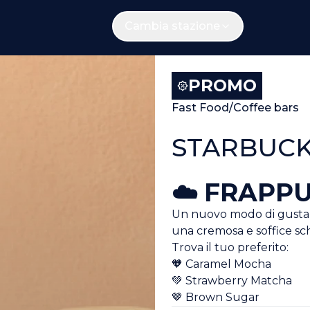
Cambia stazione
PROMO
Fast Food/Coffee bars
STARBUC
☁️ FRAPP
Un nuovo modo di gustare
una cremosa e soffice sc
Trova il tuo preferito:
🧡 Caramel Mocha
💚 Strawberry Matcha
🤎 Brown Sugar