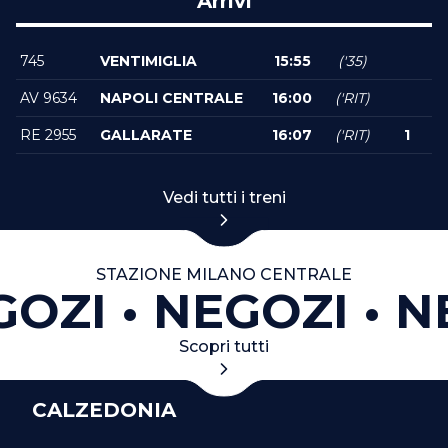
Arrivi
745
VENTIMIGLIA
15:55
('35)
AV 9634
NAPOLI CENTRALE
16:00
('RIT)
RE 2955
GALLARATE
16:07
('RIT)
1
Vedi tutti i treni
STAZIONE MILANO CENTRALE
OZI
NEGOZI
N
Scopri tutti
CALZEDONIA