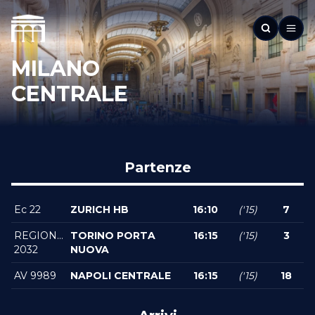
MILANO
CENTRALE
Partenze
Ec 22
ZURICH HB
16:10
('15)
7
REGIONALEVELOCE
TORINO PORTA
16:15
('15)
3
2032
NUOVA
AV 9989
NAPOLI CENTRALE
16:15
('15)
18